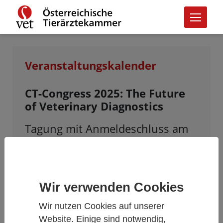
Veranstaltungskalender
CT-Congress 2025: The Future
of Veterinary Diagnostics
Tagung mit Anmeldeschluss am
09.05.2025
Wir verwenden Cookies
Restplätze auf Anfrage.
Wir nutzen Cookies auf unserer
Datum und Zeit
Website. Einige sind notwendig,