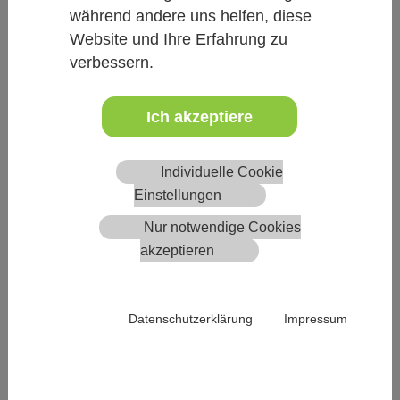
Von 16.05. bis 17.05.2025 von 08:00 Uhr bis
während andere uns helfen, diese
18:00 Uhr
Website und Ihre Erfahrung zu
verbessern.
Ort
Leonardo Hotel Augsburg
De, 86153 Augsburg
Ich akzeptiere
Langenmantelstraße 31 31
Individuelle Cookie
Termin speichern
Einstellungen
Nur notwendige Cookies
Voraussetzungen
akzeptieren
Für Tierärztinnen und Tierärzte
Nur in Präsenz
Kategorie(n)
Datenschutzerklärung
Impressum
Sonstiges
Fachbereich(e)