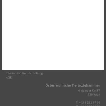
Fortbildung
Veranstaltungskalender
Veranstaltungsmanagement
Fortbildungsanerkennung
E-Learning
Webinar-Archiv
Vetakademie (VETAK)
Kontakt
Österreichische Tierärztekammer
Landesstellen
Österreichischer Tierärzteverlag
Behörden und Organisationen
Impressum
Datenschutzerklärung
Information Datenerhebung
AGB
Österreichische Tierärztekammer
Hietzinger Kai 87
1130 Wien
T:
+43 1 512 17 66