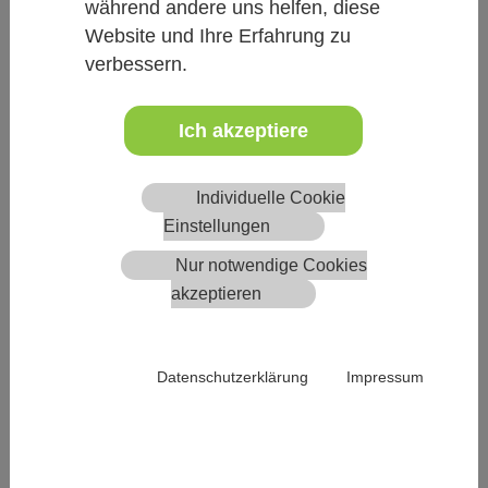
während andere uns helfen, diese
Website und Ihre Erfahrung zu
31
verbessern.
« 2025
alle Termine in 2026
2027 »
Ich akzeptiere
Filter nach Kategorie
--- alle ---
Individuelle Cookie
Einstellungen
Hausapotheke
Landesstellen Veranstaltungen
Nur notwendige Cookies
Sonstiges
akzeptieren
Strahlenschutz
TGD
Datenschutzerklärung
Impressum
Vetakademie
Filter nach Fachbereich
--- alle ---