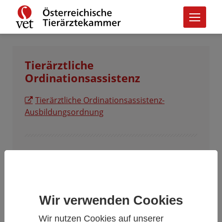
Tierärztliche
Ordinationsassistenz
Tierärztliche Ordinationsassistenz-
Ausbildungsordnung
Berufsbild „Tierärztliche
Ordinationsassistenz“
Seit Juli 2018 gibt es den Lehrberuf, welcher
Wir verwenden Cookies
besonders für den Kleintierbereich den Beruf
„der Tierarzthelferin/des Tierarzthelfers“
Wir nutzen Cookies auf unserer