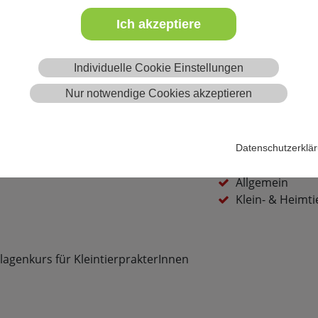
2025 von 09:00 Uhr bis 17:00 Uhr
Interesse an der 
Ich akzeptiere
Bildungsstunden
aining Center for Human and
14,0 Bildungsstund
14,0 FTA Kleintiere
Individuelle Cookie Einstellungen
Nur notwendige Cookies akzeptieren
Kategorie(n)
Sonstiges
Datenschutzerklä
Fachbereich(e)
Allgemein
Klein- & Heimti
agenkurs für KleintierprakterInnen