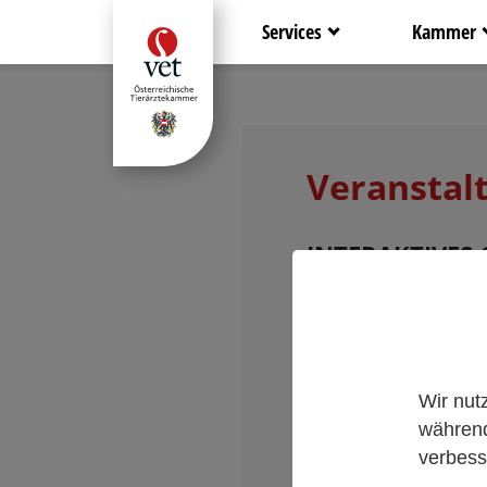
Services
Kammer
Veranstal
INTERAKTIVES
Workshop/Vort
Wir nut
Restplätze auf Anfra
während
verbess
Datum und Zeit