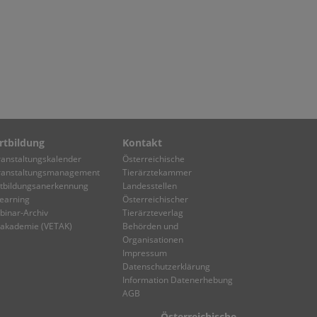
rtbildung
Kontakt
ranstaltungskalender
Österreichische
ranstaltungsmanagement
Tierärztekammer
rtbildungsanerkennung
Landesstellen
earning
Österreichischer
binar-Archiv
Tierärzteverlag
takademie (VETAK)
Behörden und
Organisationen
Impressum
Datenschutzerklärung
Information Datenerhebung
AGB
Österreichische