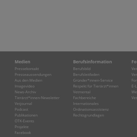
Medien
Berufsinformation
Fo
Pressekontakt
Berufsbild
Ve
Presseaussendungen
Berufsleitfaden
Ve
Aus den Medien
Gründer*innen-Service
Fo
Imagevideo
Respekt für Tierärzt*innen
E-L
News-Archiv
Vetmental
We
Tierärzt*innen-Newsletter
Fachbereiche
Ve
Vetjournal
Internationales
Podcast
Ordinationsassistenz
Publikationen
Rechtsgrundlagen
ÖTK-Events
Projekte
Facebook