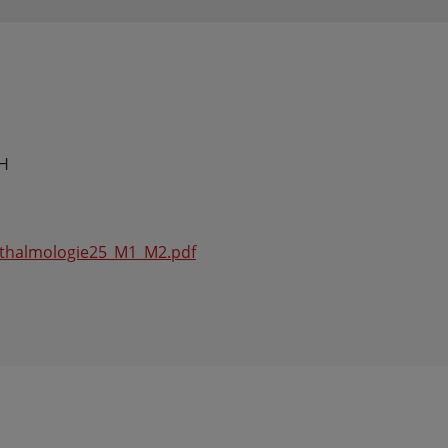
bH
halmologie25_M1_M2.pdf