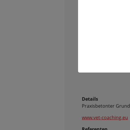
Von 18.01. bis 19.01.
Ort
THV, International Tr
Veterinary Medicine
Österreich, 1140 Wien
Bergmillergasse 5/2/6
Termin speichern
Details
Praxisbetonter Grundl
www.vet-coaching.eu
Referenten