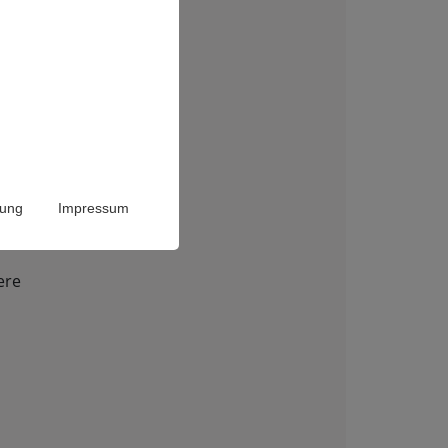
Ophthalmologie
en allg.
rung
Impressum
ere