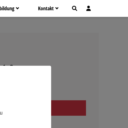
bildung
Kontakt
 1+2
,
zu