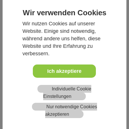
04.05.2026
Wir verwenden Cookies
Viele Menschen lassen sich ihre
Wir nutzen Cookies auf unserer
Tierliebe einiges kosten.
Website. Einige sind notwendig,
während andere uns helfen, diese
Mehr
Website und Ihre Erfahrung zu
verbessern.
Ich akzeptiere
Individuelle Cookie
Einstellungen
Nur notwendige Cookies
akzeptieren