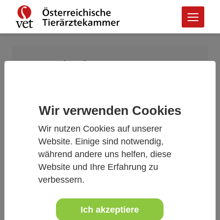
Burgenland
Landesstelle Burgenland
Wir verwenden Cookies
Präsident
Mag. Thomas Neudecker
Wir nutzen Cookies auf unserer
Röntgengasse 26
Website. Einige sind notwendig,
7400 Oberwart
während andere uns helfen, diese
Tel.:
+43 3352 33190
Website und Ihre Erfahrung zu
Mobil:
+43 664 132 57 10
verbessern.
E-Mail:
thomas.neudecker
@
gmx.at
Vizepräsidentin
Ich akzeptiere
Mag. Gerlinde Hochedlinger