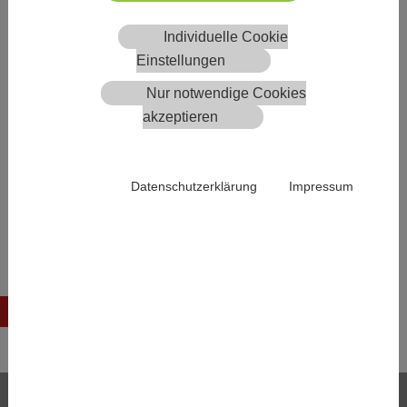
Mönchhofstraße 13
7132 Frauenkirchen
Individuelle Cookie
Einstellungen
Ausschuss
Nur notwendige Cookies
MMag. Christina Böcskör
akzeptieren
Dr. Sylvia Kuzmits
Dr. Klaus Fischl
Mag. Barbara Anna Benkö-Neudecker
Datenschutzerklärung
Impressum
Bezirkstierärztevertreter*innen und -
stellvertreter*innen
Zurück
Services