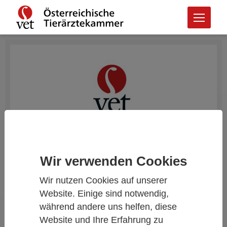
Wir verwenden Cookies
Wir nutzen Cookies auf unserer
Website. Einige sind notwendig,
Presseaussendung: ÖTK-Zukunftstalk
während andere uns helfen, diese
2026 - Die Zukunft der tierärztlichen
Praxis im Fokus
Website und Ihre Erfahrung zu