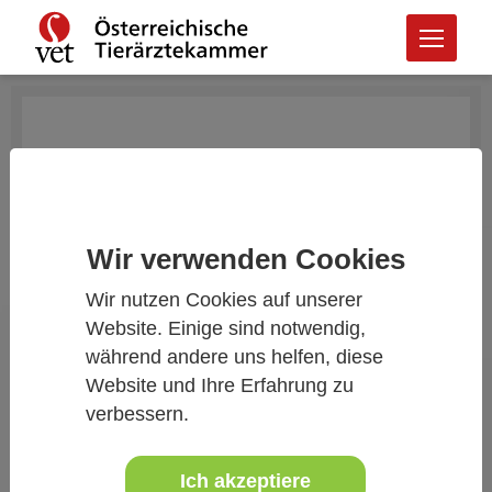
Wir verwenden Cookies
Wir nutzen Cookies auf unserer
Website. Einige sind notwendig,
während andere uns helfen, diese
ORF 2: "Am Schauplatz"-Reportage
Website und Ihre Erfahrung zu
"Kein Doktor für das liebe Vieh"
verbessern.
04.11.2022
Ich akzeptiere