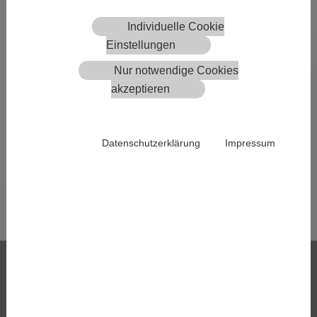
05.11.2018
Individuelle Cookie
Ein Job, der summt und brummt
Einstellungen
Bienenfachtierärztin Anita Winkler beschreibt
Nur notwendige Cookies
ihren Beruf und erzählt warum wir alle unsere
akzeptieren
Bienen retten können.
Datenschutzerklärung
Impressum
Zurück
Services
E-Bestellservice
Meldestelle
AMA-Rinderdaten