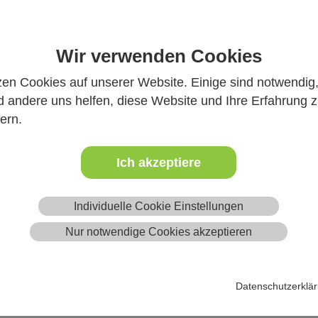
Mehr
Wir verwenden Cookies
zen Cookies auf unserer Website. Einige sind notwendig
Presseaussendu
 andere uns helfen, diese Website und Ihre Erfahrung 
Tierärztinnen 
ern.
Verantwortung
21.03.2020
Ich akzeptiere
„Unser großer Dank ric
Tierärzte, die derzeit 
Individuelle Cookie Einstellungen
vieler behördlich…
Nur notwendige Cookies akzeptieren
Mehr
Datenschutzerklä