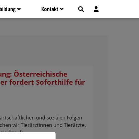
bildung
Kontakt
ng: Österreichische
r fordert Soforthilfe für
irtschaftlichen und sozialen Folgen
hen wir Tierärztinnen und Tierärzte,
reie Berufe…