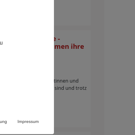
,
ng: Corona-Krise -
zu
und Tierärzte nehmen ihre
 wahr
htet sich an alle Tierärztinnen und
österreichweit im Einsatz sind und trotz
rung
Impressum