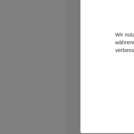
Wir nut
während
verbess