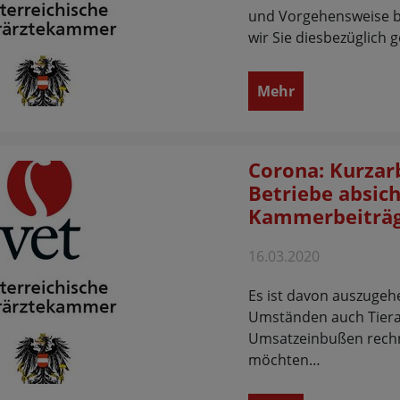
und Vorgehensweise be
wir Sie diesbezüglich 
Mehr
Corona: Kurzarb
Betriebe absic
Kammerbeiträg
16.03.2020
Es ist davon auszugeh
Umständen auch Tierar
Umsatzeinbußen rech
möchten…