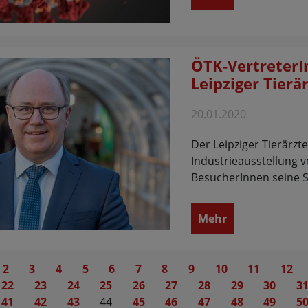
ÖTK-VertreterI
Leipziger Tierä
20.01.2020
Der Leipziger Tierärzt
Industrieausstellung 
BesucherInnen seine S
Mehr
2
3
4
5
6
7
8
9
10
11
12
22
23
24
25
26
27
28
29
30
3
41
42
43
44
45
46
47
48
49
5