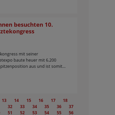
nnen besuchten 10.
rztekongress
ekongress mit seiner
vetexpo baute heuer mit 6.200
pitzenposition aus und ist somit…
13
14
15
16
17
18
1
32
33
34
35
36
37
0
51
52
53
54
55
56