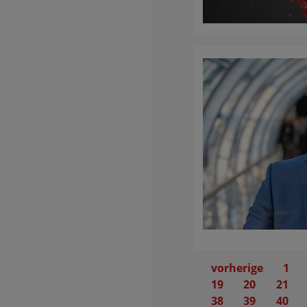
vorherige
1
19
20
21
38
39
40