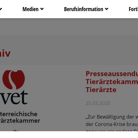
Medien
Berufsinformation
Fort
iv
Presseaussendu
Tierärztekamme
Tierärzte
25.03.2020
„Zur Bewältigung der w
der Corona-Krise brauc
genauso wie andere F