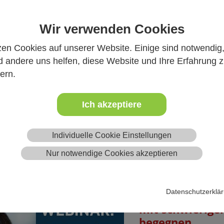
Wir verwenden Cookies
ORF2: Sicherhe
zen Cookies auf unserer Website. Einige sind notwendig
 andere uns helfen, diese Website und Ihre Erfahrung 
02.03.2022
ern.
Tierarztin Dr. Gloria 
März 2022 zu Gast bei
Ich akzeptiere
Mehr
Individuelle Cookie Einstellungen
Nur notwendige Cookies akzeptieren
Datenschutzerklä
VETAK-Webinar:
mit schwierige
begegnen