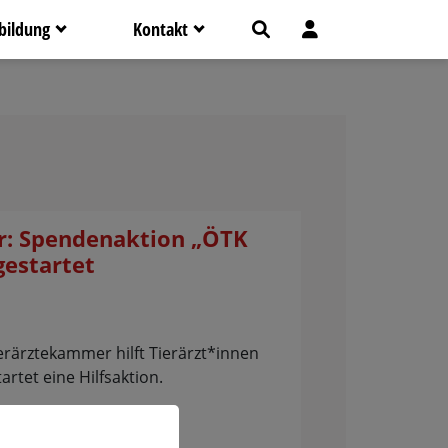
bildung
Kontakt
r: Spendenaktion „ÖTK
gestartet
erärztekammer hilft Tierärzt*innen
artet eine Hilfsaktion.