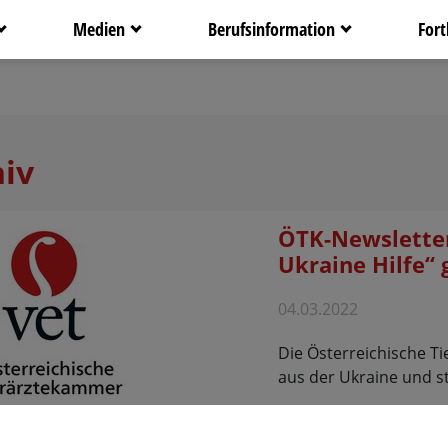
Medien
Berufsinformation
Fort
iv
ÖTK-Newslette
Ukraine Hilfe“ 
04.03.2022
Die Österreichische Ti
aus der Ukraine und st
Mehr