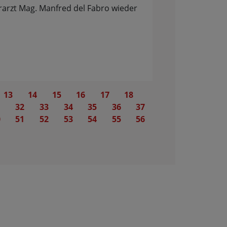
rarzt Mag. Manfred del Fabro wieder
13
14
15
16
17
18
1
32
33
34
35
36
37
0
51
52
53
54
55
56