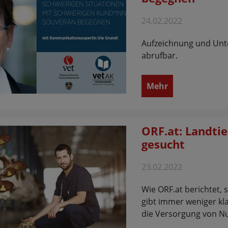
24.02.2022
Aufzeichnung und Unte
abrufbar.
Mehr
ORF.at: Landtie
gesucht
23.02.2022
Wie ORF.at berichtet, 
gibt immer weniger kla
die Versorgung von N