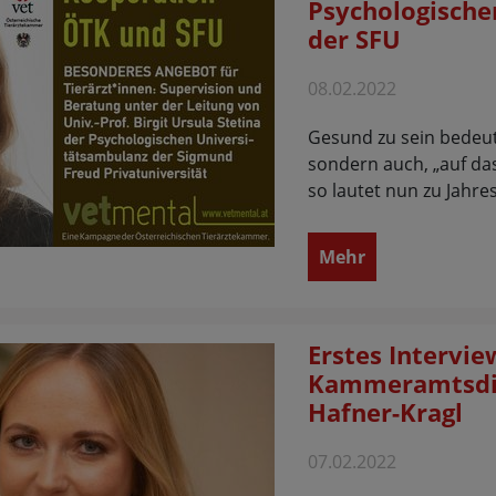
Psychologische
der SFU
08.02.2022
Gesund zu sein bedeutet
sondern auch, „auf das
so lautet nun zu Jahr
Mehr
Erstes Intervie
Kammeramtsdir
Hafner-Kragl
07.02.2022