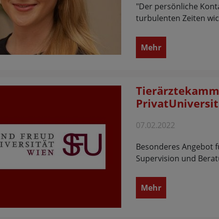
"Der persönliche Konta
turbulenten Zeiten wic
Mehr
Tierärztekamm
PrivatUniversi
07.02.2022
Besonderes Angebot fü
Supervision und Bera
Mehr