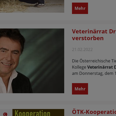
Mehr
Veterinärrat Dr
verstorben
21.02.2022
Die Österreichische T
Kollege
Veterinärrat 
am Donnerstag, dem 1
Mehr
ÖTK-Kooperatio