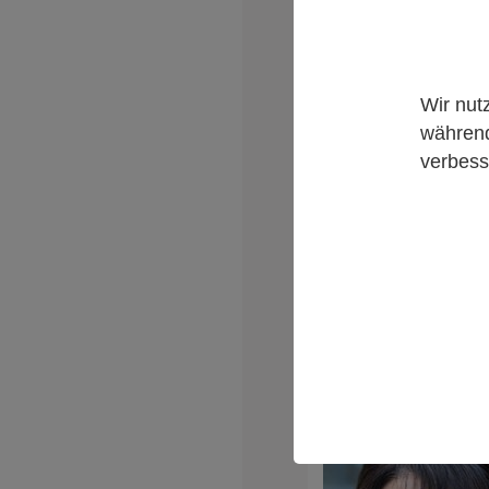
Wir nut
während
verbess