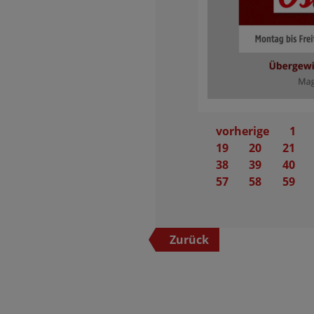
vorherige
1
19
20
21
38
39
40
57
58
59
Zurück