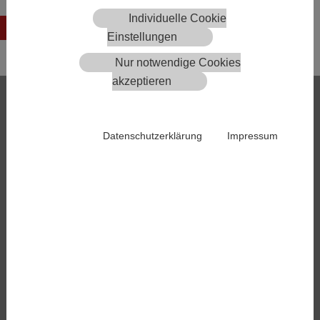
Individuelle Cookie
Zurück
Einstellungen
Nur notwendige Cookies
akzeptieren
Services
E-Bestellservice
Meldestelle
Datenschutzerklärung
Impressum
AMA-Rinderdaten
Arzneispezialitätenregister
Jobbörse
Warenbörse
Download-Bibliothek
Beschwerdestelle
Kammer
Leitbild
Kammeramt
Kammerorgane
Landesstellen
Wohlfahrtseinrichtungen