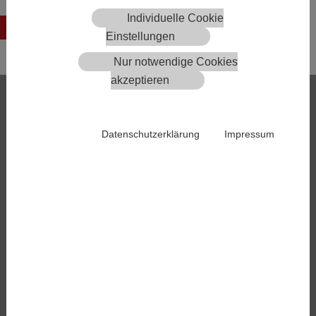
Individuelle Cookie
Zurück
Einstellungen
Nur notwendige Cookies
akzeptieren
Services
E-Bestellservice
Meldestelle
Datenschutzerklärung
Impressum
AMA-Rinderdaten
Arzneispezialitätenregister
Jobbörse
Warenbörse
Download-Bibliothek
Beschwerdestelle
Kammer
Leitbild
Kammeramt
Kammerorgane
Landesstellen
Wohlfahrtseinrichtungen