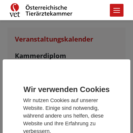
Veranstaltungskalender
Kammerdiplom
Ernährungsberatung Kleintiere
Modul 2
Workshop/Vortrag mit
Wir verwenden Cookies
Anmeldeschluss am 26.10.2026
Wir nutzen Cookies auf unserer
Website. Einige sind notwendig,
während andere uns helfen, diese
Es sind noch Plätze frei.
Website und Ihre Erfahrung zu
Jetzt zur Veranstaltung anmelden!
verbessern.