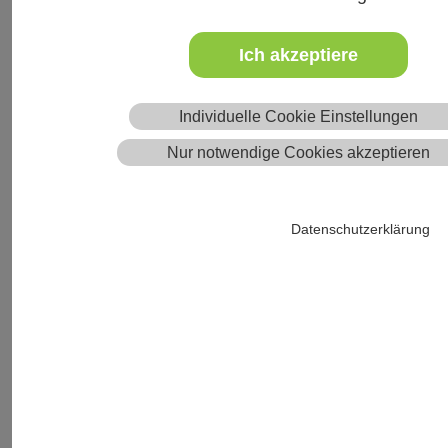
Am 12.06.2026 von 20:00 Uhr bis 22:00 Uhr
Ort
Ich akzeptiere
ONLINE
Österreich, 1210 Wien
Individuelle Cookie Einstellungen
Veterinärplatz 1
Nur notwendige Cookies akzeptieren
Termin speichern
Datenschutzerklärung
Bildungsstunden
1,0 Bildungsstunden allg.
0,0 Diplom Pferdezahnmedizin
1,0 FTA Pferde
Kategorie(n)
Sonstiges
Fachbereich(e)