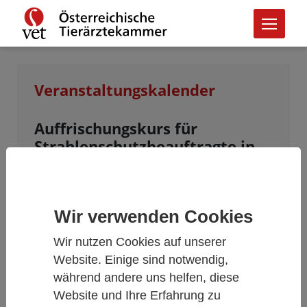
Veranstaltungskalender
Auffrischungskurs für
Strahlenschutzbeauftragte in
Österreich - Feb 2026
Webinar (E-Learning) mit
Anmeldeschluss am 26.02.2026
Wir verwenden Cookies
Wir nutzen Cookies auf unserer
Website. Einige sind notwendig,
während andere uns helfen, diese
Restplätze auf Anfrage.
Website und Ihre Erfahrung zu