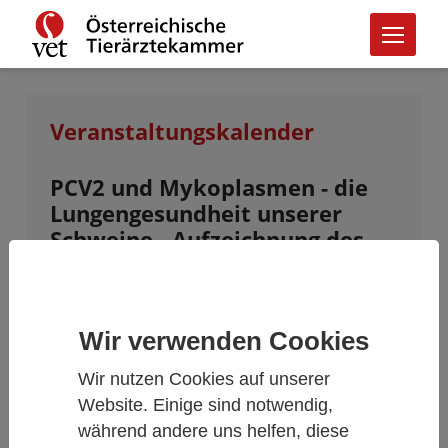
Veranstaltungskalender
PCV2 und Mykoplasmen - die
Lungengesundheit unserer
Schweine - Aufzeichnung des
Düsseldorfer Schweinetages
2025
Webinar (E-Learning) mit
Wir verwenden Cookies
Anmeldeschluss am 04.02.2027
Wir nutzen Cookies auf unserer
Website. Einige sind notwendig,
während andere uns helfen, diese
Datum und Zeit