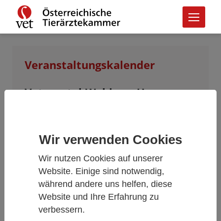
Veranstaltungskalender
Vetmental-Webinar: Umgang
mit Krisen - Psychologische
Strategien und
Handlungsempfehlungen
Wir verwenden Cookies
Webinar (E-Learning) mit
Wir nutzen Cookies auf unserer
Anmeldeschluss am 30.09.2025
Website. Einige sind notwendig,
während andere uns helfen, diese
Website und Ihre Erfahrung zu
Die Veranstaltung ist vorbei.
verbessern.